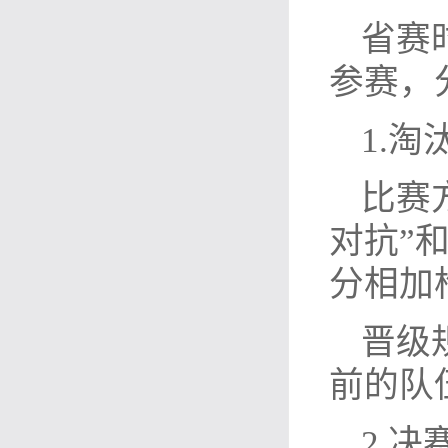
省赛
参赛，
1.淘
比赛
对抗”
分相加
晋级
前的队
2.决