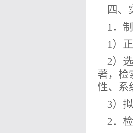
四、
1．
1）
2）
著，检
性、系
3）
2．